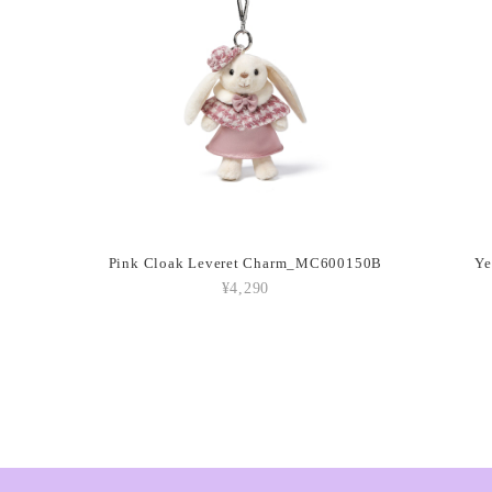
2026/03/05
Amuseables P
2026/03/05
Amuseable Cr
Pink Cloak Leveret Charm_MC600150B
2026/03/05
¥4,290
Amuseable Co
2026/03/05