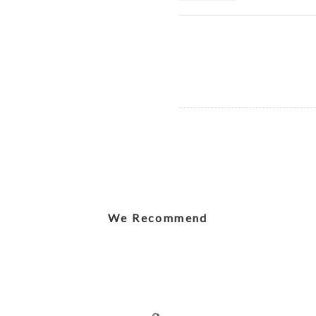
Elegant Stego
2026/07/12
Caring Mothe
2026/07/12
We Recommend
Shy Panda Cu
2026/07/12
Jolly Gingerb