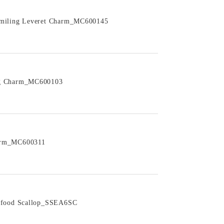
Smiling Leveret Charm_MC600145
ag Charm_MC600103
arm_MC600311
eafood Scallop_SSEA6SC