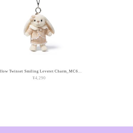
each_A6PEACH
oissant_A2CRON
Yellow Twinset Smiling Leveret Charm_MC600149
¥4,290
ffee Bean_A6CB