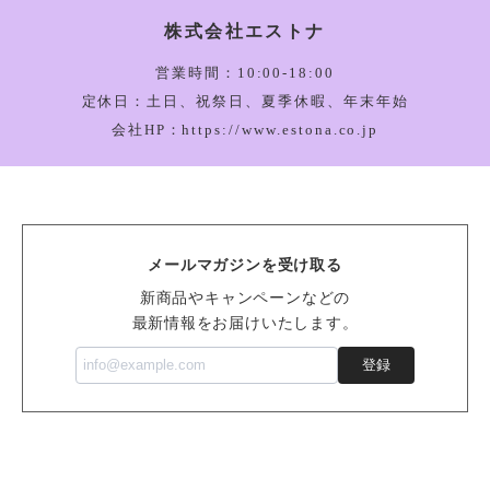
株式会社エストナ
Amuseable Happy Boiled Egg Bag Charm_A4BEBC
2026/03/05
営業時間：10:00-18:00
定休日：土日、祝祭日、夏季休暇、年末年始
会社HP：https://www.estona.co.jp
Bartholomew Bear Bathrobe_BARM2BR
2026/03/05
メールマガジンを受け取る
Vivacious Vegetable Pumpkin_VV6PUM
新商品やキャンペーンなどの
2026/03/05
最新情報をお届けいたします。
登録
Sensational Seafood Mussel_SSEA6M
2026/02/14