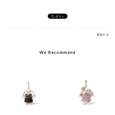
Elegant Stegosaurus Bag Charm_MC600228A
2026/07/12
通報する
Caring Mother Sheep Charm_MC600181
2026/07/12
We Recommend
Shy Panda Cub Charm_MC600176
2026/07/12
Jolly Gingerbread Fred Large (2023)_JGB2FT
2026/03/05