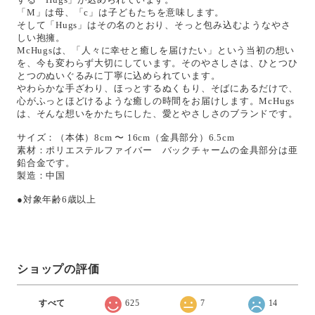
「M」は母、「c」は子どもたちを意味します。
そして「Hugs」はその名のとおり、そっと包み込むようなやさ
しい抱擁。
McHugsは、「人々に幸せと癒しを届けたい」という当初の想い
を、今も変わらず大切にしています。そのやさしさは、ひとつひ
とつのぬいぐるみに丁寧に込められています。
やわらかな手ざわり、ほっとするぬくもり、そばにあるだけで、
心がふっとほどけるような癒しの時間をお届けします。McHugs
は、そんな想いをかたちにした、愛とやさしさのブランドです。
サイズ：（本体）8cm 〜 16cm（金具部分）6.5cm
素材：ポリエステルファイバー バックチャームの金具部分は亜
鉛合金です。
製造：中国
●対象年齢6歳以上
ショップの評価
すべて
625
7
14