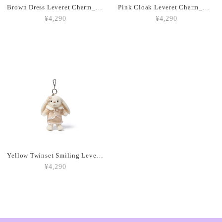
Brown Dress Leveret Charm_MC600152
Pink Cloak Leveret Charm_MC600150B
¥4,290
¥4,290
Amuseables Peach_A6PEACH
2026/03/05
Amuseable Croissant_A2CRON
2026/03/05
Amuseable Coffee Bean_A6CB
2026/03/05
Yellow Twinset Smiling Leveret Charm_MC600149
¥4,290
Amuseable Burger_A2BUN
2026/03/05