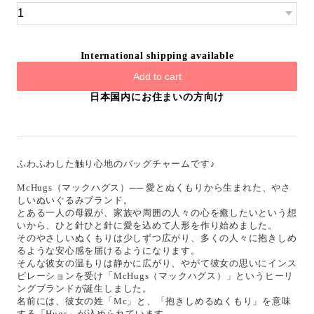
International shipping available
Add to cart
日本国内にお住まいの方向け
ふわふわした触り心地のバッグチャームです♪
McHugs（マックハグス）── 愛とぬくもりから生まれた、やさ
しいぬいぐるみブランド。
とある一人の母親が、家族や周囲の人々の心を癒したいという想
いから、ひと針ひと針に愛を込めて人形を作り始めました。
そのやさしいぬくもりは少しずつ広がり、多くの人々に抱きしめ
るような安心感を届けるようになります。
そんな彼女の温もりは静かに広がり、やがて彼女の思いにインス
ピレーションを受け「McHugs（マックハグス）」というヒーリ
ングブランドが誕生しました。
名前には、彼女の姓「Mc」と、「抱きしめるぬくもり」を意味
する「Hugs」が込められています。