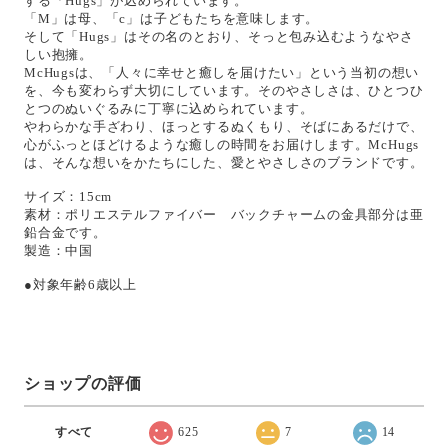
する「Hugs」が込められています。
「M」は母、「c」は子どもたちを意味します。
そして「Hugs」はその名のとおり、そっと包み込むようなやさ
しい抱擁。
McHugsは、「人々に幸せと癒しを届けたい」という当初の想い
を、今も変わらず大切にしています。そのやさしさは、ひとつひ
とつのぬいぐるみに丁寧に込められています。
やわらかな手ざわり、ほっとするぬくもり、そばにあるだけで、
心がふっとほどけるような癒しの時間をお届けします。McHugs
は、そんな想いをかたちにした、愛とやさしさのブランドです。
サイズ：15cm
素材：ポリエステルファイバー バックチャームの金具部分は亜
鉛合金です。
製造：中国
●対象年齢6歳以上
ショップの評価
すべて
625
7
14