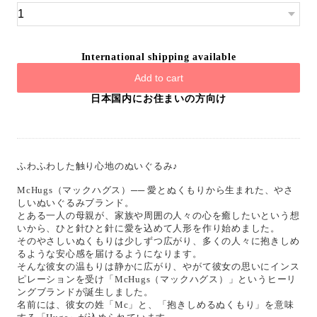
International shipping available
Add to cart
日本国内にお住まいの方向け
ふわふわした触り心地のぬいぐるみ♪
McHugs（マックハグス）── 愛とぬくもりから生まれた、やさ
しいぬいぐるみブランド。
とある一人の母親が、家族や周囲の人々の心を癒したいという想
いから、ひと針ひと針に愛を込めて人形を作り始めました。
そのやさしいぬくもりは少しずつ広がり、多くの人々に抱きしめ
るような安心感を届けるようになります。
そんな彼女の温もりは静かに広がり、やがて彼女の思いにインス
ピレーションを受け「McHugs（マックハグス）」というヒーリ
ングブランドが誕生しました。
名前には、彼女の姓「Mc」と、「抱きしめるぬくもり」を意味