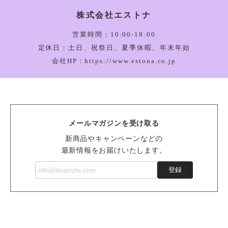
株式会社エストナ
Amuseable Happy Boiled Egg Bag Charm_A4BEBC
2026/03/05
営業時間：10:00-18:00
定休日：土日、祝祭日、夏季休暇、年末年始
会社HP：https://www.estona.co.jp
Bartholomew Bear Bathrobe_BARM2BR
2026/03/05
メールマガジンを受け取る
Vivacious Vegetable Pumpkin_VV6PUM
新商品やキャンペーンなどの
2026/03/05
最新情報をお届けいたします。
登録
Sensational Seafood Mussel_SSEA6M
2026/02/14