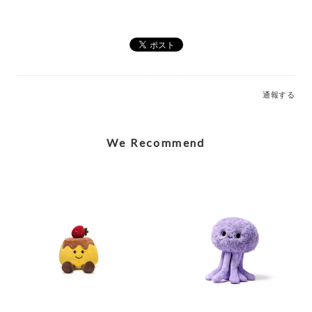
Elegant Stegosaurus Bag Charm_MC600228A
2026/07/12
通報する
Caring Mother Sheep Charm_MC600181
2026/07/12
We Recommend
Shy Panda Cub Charm_MC600176
2026/07/12
Jolly Gingerbread Fred Large (2023)_JGB2FT
2026/03/05