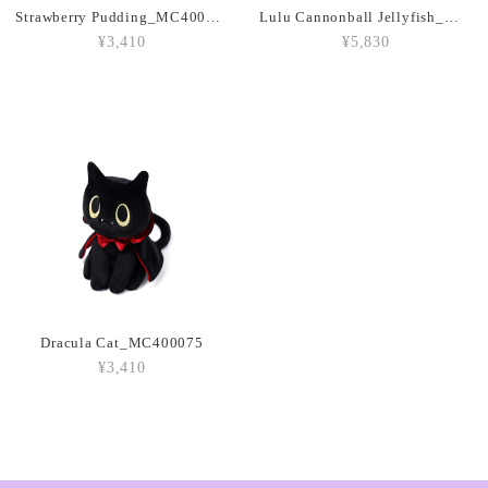
Strawberry Pudding_MC400207
Lulu Cannonball Jellyfish_MC300155
¥3,410
¥5,830
Amuseables Peach_A6PEACH
2026/03/05
Amuseable Croissant_A2CRON
2026/03/05
Amuseable Coffee Bean_A6CB
2026/03/05
Dracula Cat_MC400075
¥3,410
Amuseable Burger_A2BUN
2026/03/05