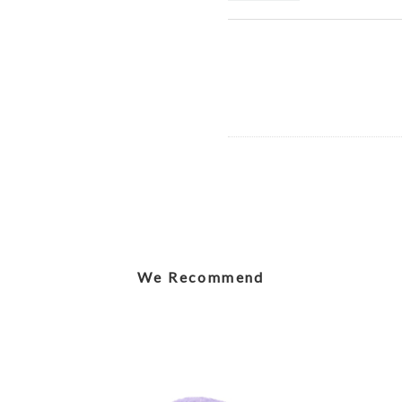
Elegant Stego
2026/07/12
Caring Mothe
2026/07/12
We Recommend
Shy Panda Cu
2026/07/12
Jolly Gingerb