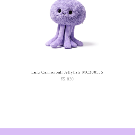
2026/03/05
Amuseables P
2026/03/05
Amuseable Cr
Lulu Cannonball Jellyfish_MC300155
2026/03/05
¥5,830
Amuseable Co
2026/03/05