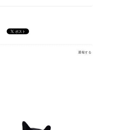
saurus Bag Charm_MC600228A
通報する
r Sheep Charm_MC600181
b Charm_MC600176
read Fred Large (2023)_JGB2FT