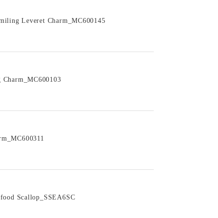
Smiling Leveret Charm_MC600145
ag Charm_MC600103
arm_MC600311
eafood Scallop_SSEA6SC