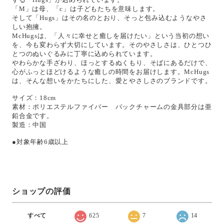
「M」は母、「c」は子どもたちを意味します。
そして「Hugs」はその名のとおり、そっと包み込むようなやさ
しい抱擁。
McHugsは、「人々に幸せと癒しを届けたい」という当初の想い
を、今も変わらず大切にしています。そのやさしさは、ひとつひ
とつのぬいぐるみに丁寧に込められています。
やわらかな手ざわり、ほっとするぬくもり、そばにあるだけで、
心がふっとほどけるような癒しの時間をお届けします。McHugs
は、そんな想いをかたちにした、愛とやさしさのブランドです。
サイズ：18cm
素材：ポリエステルファイバー バックチャームの金具部分は亜
鉛合金です。
製造：中国
●対象年齢6歳以上
ショップの評価
すべて
625
7
14