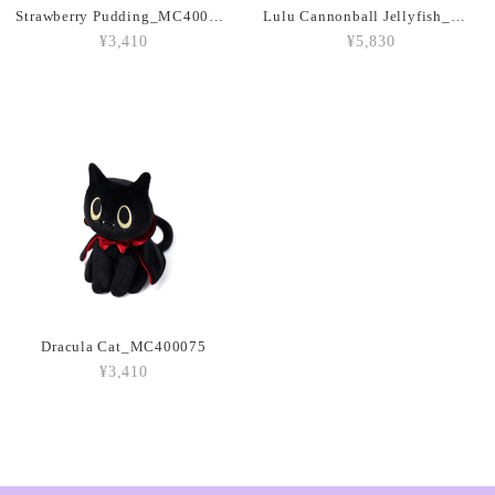
Strawberry Pudding_MC400207
Lulu Cannonball Jellyfish_MC300155
¥3,410
¥5,830
Amuseables Peach_A6PEACH
2026/03/05
Amuseable Croissant_A2CRON
2026/03/05
Amuseable Coffee Bean_A6CB
2026/03/05
Dracula Cat_MC400075
¥3,410
Amuseable Burger_A2BUN
2026/03/05