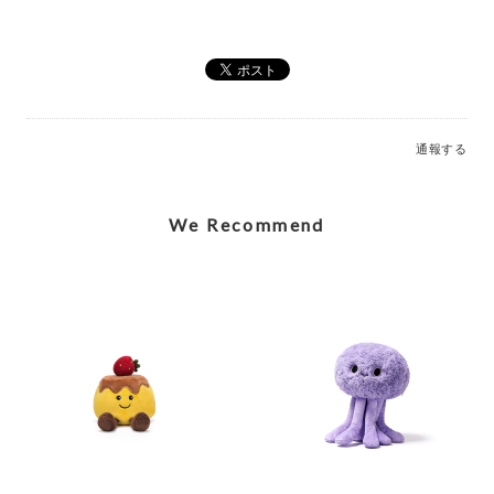
Elegant Stegosaurus Bag Charm_MC600228A
2026/07/12
通報する
Caring Mother Sheep Charm_MC600181
2026/07/12
We Recommend
Shy Panda Cub Charm_MC600176
2026/07/12
Jolly Gingerbread Fred Large (2023)_JGB2FT
2026/03/05