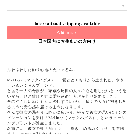
International shipping available
Add to cart
日本国内にお住まいの方向け
ふわふわした触り心地のぬいぐるみ♪
McHugs（マックハグス）── 愛とぬくもりから生まれた、やさ
しいぬいぐるみブランド。
とある一人の母親が、家族や周囲の人々の心を癒したいという想
いから、ひと針ひと針に愛を込めて人形を作り始めました。
そのやさしいぬくもりは少しずつ広がり、多くの人々に抱きしめ
るような安心感を届けるようになります。
そんな彼女の温もりは静かに広がり、やがて彼女の思いにインス
ピレーションを受け「McHugs（マックハグス）」というヒーリ
ングブランドが誕生しました。
名前には、彼女の姓「Mc」と、「抱きしめるぬくもり」を意味
する「Hugs」が込められています。