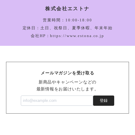
株式会社エストナ
Amuseable Happy Boiled Egg Bag Charm_A4BEBC
2026/03/05
営業時間：10:00-18:00
定休日：土日、祝祭日、夏季休暇、年末年始
会社HP：https://www.estona.co.jp
Bartholomew Bear Bathrobe_BARM2BR
2026/03/05
メールマガジンを受け取る
Vivacious Vegetable Pumpkin_VV6PUM
新商品やキャンペーンなどの
2026/03/05
最新情報をお届けいたします。
登録
Sensational Seafood Mussel_SSEA6M
2026/02/14