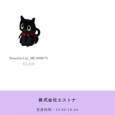
Amuseable Croissant_A2CRON
2026/03/05
Amuseable Coffee Bean_A6CB
2026/03/05
Dracula Cat_MC400075
¥3,410
Amuseable Burger_A2BUN
2026/03/05
株式会社エストナ
Amuseable Happy Boiled Egg Bag Charm_A4BEBC
2026/03/05
営業時間：10:00-18:00