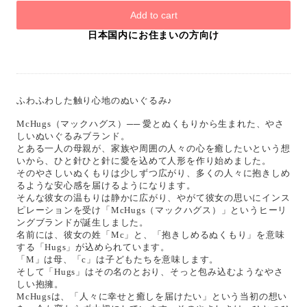
Add to cart
日本国内にお住まいの方向け
ふわふわした触り心地のぬいぐるみ♪
McHugs（マックハグス）── 愛とぬくもりから生まれた、やさ
しいぬいぐるみブランド。
とある一人の母親が、家族や周囲の人々の心を癒したいという想
いから、ひと針ひと針に愛を込めて人形を作り始めました。
そのやさしいぬくもりは少しずつ広がり、多くの人々に抱きしめ
るような安心感を届けるようになります。
そんな彼女の温もりは静かに広がり、やがて彼女の思いにインス
ピレーションを受け「McHugs（マックハグス）」というヒーリ
ングブランドが誕生しました。
名前には、彼女の姓「Mc」と、「抱きしめるぬくもり」を意味
する「Hugs」が込められています。
「M」は母、「c」は子どもたちを意味します。
そして「Hugs」はその名のとおり、そっと包み込むようなやさ
しい抱擁。
McHugsは、「人々に幸せと癒しを届けたい」という当初の想い