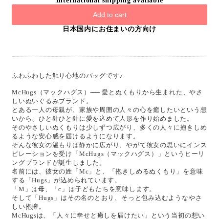
International shipping available
Add to cart
日本国内にお住まいの方向け
ふわふわした触り心地のバッグです♪
McHugs（マックハグス）── 愛とぬくもりから生まれた、やさ
しいぬいぐるみブランド。
とある一人の母親が、家族や周囲の人々の心を癒したいという想
いから、ひと針ひと針に愛を込めて人形を作り始めました。
そのやさしいぬくもりは少しずつ広がり、多くの人々に抱きしめ
るような安心感を届けるようになります。
そんな彼女の温もりは静かに広がり、やがて彼女の思いにインス
ピレーションを受け「McHugs（マックハグス）」というヒーリ
ングブランドが誕生しました。
名前には、彼女の姓「Mc」と、「抱きしめるぬくもり」を意味
する「Hugs」が込められています。
「M」は母、「c」は子どもたちを意味します。
そして「Hugs」はその名のとおり、そっと包み込むようなやさ
しい抱擁。
McHugsは、「人々に幸せと癒しを届けたい」という当初の想い