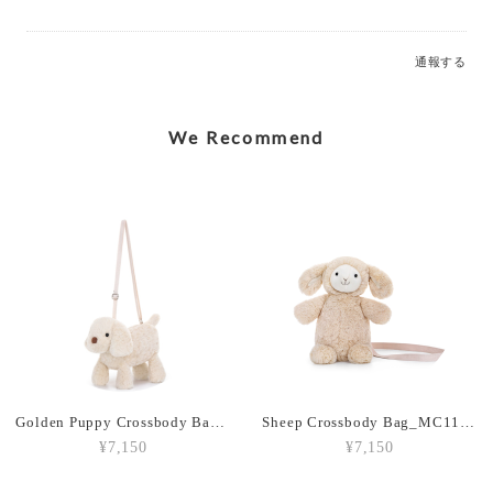
通報する
Caring Mother Sheep Charm_MC600181
2026/07/12
We Recommend
Shy Panda Cub Charm_MC600176
2026/07/12
Jolly Gingerbread Fred Large (2023)_JGB2FT
2026/03/05
Golden Puppy Crossbody Bag_MC110013
Sheep Crossbody Bag_MC110014
¥7,150
¥7,150
Amuseables Peach_A6PEACH
2026/03/05