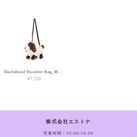
Amuseable Croissant_A2CRON
2026/03/05
Amuseable Coffee Bean_A6CB
2026/03/05
Dachshund Shoulder Bag_MC110015
¥7,150
Amuseable Burger_A2BUN
2026/03/05
株式会社エストナ
Amuseable Happy Boiled Egg Bag Charm_A4BEBC
2026/03/05
営業時間：10:00-18:00