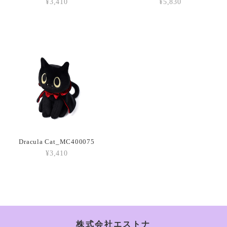
¥3,410
¥5,830
Amuseables Peach_A6PEACH
2026/03/05
Amuseable Croissant_A2CRON
2026/03/05
Amuseable Coffee Bean_A6CB
2026/03/05
Dracula Cat_MC400075
¥3,410
Amuseable Burger_A2BUN
2026/03/05
株式会社エストナ