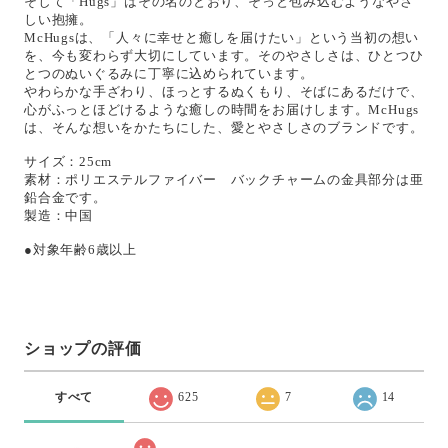
そして「Hugs」はその名のとおり、そっと包み込むようなやさ
しい抱擁。
McHugsは、「人々に幸せと癒しを届けたい」という当初の想い
を、今も変わらず大切にしています。そのやさしさは、ひとつひ
とつのぬいぐるみに丁寧に込められています。
やわらかな手ざわり、ほっとするぬくもり、そばにあるだけで、
心がふっとほどけるような癒しの時間をお届けします。McHugs
は、そんな想いをかたちにした、愛とやさしさのブランドです。
サイズ：25cm
素材：ポリエステルファイバー バックチャームの金具部分は亜
鉛合金です。
製造：中国
●対象年齢6歳以上
ショップの評価
すべて
625
7
14