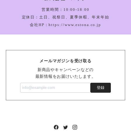
Amuseable Happy Boiled Egg Bag Charm_A4BEBC
2026/03/05
営業時間：10:00-18:00
定休日：土日、祝祭日、夏季休暇、年末年始
会社HP：https://www.estona.co.jp
Bartholomew Bear Bathrobe_BARM2BR
2026/03/05
メールマガジンを受け取る
Vivacious Vegetable Pumpkin_VV6PUM
新商品やキャンペーンなどの
2026/03/05
最新情報をお届けいたします。
登録
Sensational Seafood Mussel_SSEA6M
2026/02/14