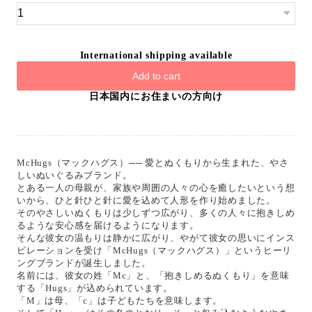
International shipping available
Add to cart
日本国内にお住まいの方向け
McHugs（マックハグス）── 愛とぬくもりから生まれた、やさ
しいぬいぐるみブランド。
とある一人の母親が、家族や周囲の人々の心を癒したいという想
いから、ひと針ひと針に愛を込めて人形を作り始めました。
そのやさしいぬくもりは少しずつ広がり、多くの人々に抱きしめ
るような安心感を届けるようになります。
そんな彼女の温もりは静かに広がり、やがて彼女の思いにインス
ピレーションを受け「McHugs（マックハグス）」というヒーリ
ングブランドが誕生しました。
名前には、彼女の姓「Mc」と、「抱きしめるぬくもり」を意味
する「Hugs」が込められています。
「M」は母、「c」は子どもたちを意味します。