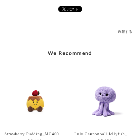
Elegant Stegosaurus Bag Charm_MC600228A
2026/07/12
通報する
Caring Mother Sheep Charm_MC600181
2026/07/12
We Recommend
Shy Panda Cub Charm_MC600176
2026/07/12
Jolly Gingerbread Fred Large (2023)_JGB2FT
2026/03/05
Strawberry Pudding_MC400207
Lulu Cannonball Jellyfish_MC300155