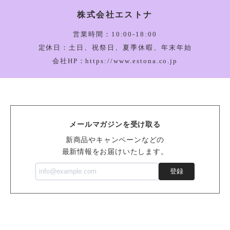
株式会社エストナ
Amuseable Happy Boiled Egg Bag Charm_A4BEBC
2026/03/05
営業時間：10:00-18:00
定休日：土日、祝祭日、夏季休暇、年末年始
会社HP：https://www.estona.co.jp
Bartholomew Bear Bathrobe_BARM2BR
2026/03/05
メールマガジンを受け取る
Vivacious Vegetable Pumpkin_VV6PUM
新商品やキャンペーンなどの
2026/03/05
最新情報をお届けいたします。
登録
Sensational Seafood Mussel_SSEA6M
2026/02/14