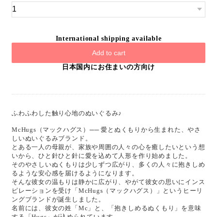
International shipping available
Add to cart
日本国内にお住まいの方向け
ふわふわした触り心地のぬいぐるみ♪
McHugs（マックハグス）── 愛とぬくもりから生まれた、やさ
しいぬいぐるみブランド。
とある一人の母親が、家族や周囲の人々の心を癒したいという想
いから、ひと針ひと針に愛を込めて人形を作り始めました。
そのやさしいぬくもりは少しずつ広がり、多くの人々に抱きしめ
るような安心感を届けるようになります。
そんな彼女の温もりは静かに広がり、やがて彼女の思いにインス
ピレーションを受け「McHugs（マックハグス）」というヒーリ
ングブランドが誕生しました。
名前には、彼女の姓「Mc」と、「抱きしめるぬくもり」を意味
する「Hugs」が込められています。