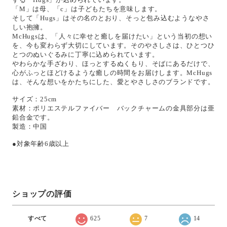
「M」は母、「c」は子どもたちを意味します。
そして「Hugs」はその名のとおり、そっと包み込むようなやさ
しい抱擁。
McHugsは、「人々に幸せと癒しを届けたい」という当初の想い
を、今も変わらず大切にしています。そのやさしさは、ひとつひ
とつのぬいぐるみに丁寧に込められています。
やわらかな手ざわり、ほっとするぬくもり、そばにあるだけで、
心がふっとほどけるような癒しの時間をお届けします。McHugs
は、そんな想いをかたちにした、愛とやさしさのブランドです。
サイズ：25cm
素材：ポリエステルファイバー バックチャームの金具部分は亜
鉛合金です。
製造：中国
●対象年齢6歳以上
ショップの評価
すべて
625
7
14