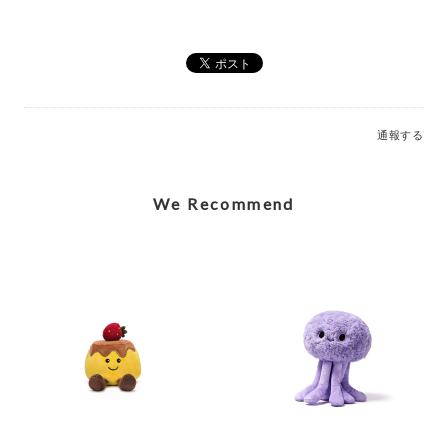
Elegant Stegosaurus Bag Charm_MC600228A
2026/07/12
通報する
Caring Mother Sheep Charm_MC600181
2026/07/12
We Recommend
Shy Panda Cub Charm_MC600176
2026/07/12
Jolly Gingerbread Fred Large (2023)_JGB2FT
2026/03/05