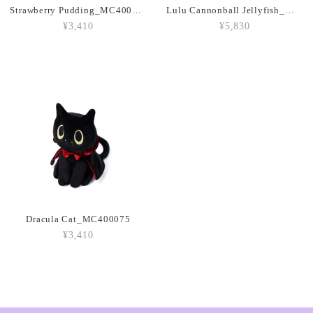
Strawberry Pudding_MC400207
Lulu Cannonball Jellyfish_MC300155
¥3,410
¥5,830
Amuseables Peach_A6PEACH
2026/03/05
Amuseable Croissant_A2CRON
2026/03/05
Amuseable Coffee Bean_A6CB
2026/03/05
Dracula Cat_MC400075
¥3,410
Amuseable Burger_A2BUN
2026/03/05