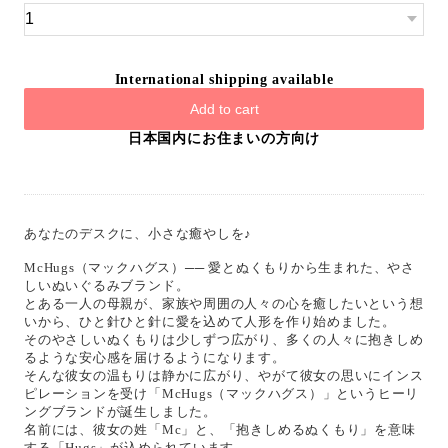
International shipping available
Add to cart
日本国内にお住まいの方向け
あなたのデスクに、小さな癒やしを♪
McHugs（マックハグス）── 愛とぬくもりから生まれた、やさ
しいぬいぐるみブランド。
とある一人の母親が、家族や周囲の人々の心を癒したいという想
いから、ひと針ひと針に愛を込めて人形を作り始めました。
そのやさしいぬくもりは少しずつ広がり、多くの人々に抱きしめ
るような安心感を届けるようになります。
そんな彼女の温もりは静かに広がり、やがて彼女の思いにインス
ピレーションを受け「McHugs（マックハグス）」というヒーリ
ングブランドが誕生しました。
名前には、彼女の姓「Mc」と、「抱きしめるぬくもり」を意味
する「Hugs」が込められています。