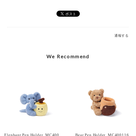
Elegant Stegosaurus Bag Charm_MC600228A
2026/07/12
通報する
Caring Mother Sheep Charm_MC600181
2026/07/12
We Recommend
Shy Panda Cub Charm_MC600176
2026/07/12
Jolly Gingerbread Fred Large (2023)_JGB2FT
2026/03/05
Elephant Pen Holder_MC400119
Bear Pen Holder_MC400116