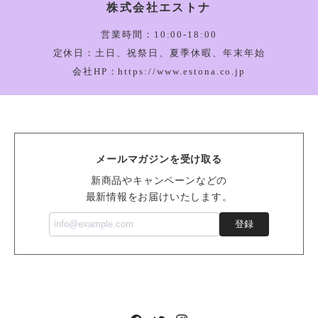
株式会社エストナ
Amuseable Happy Boiled Egg Bag Charm_A4BEBC
2026/03/05
営業時間：10:00-18:00
定休日：土日、祝祭日、夏季休暇、年末年始
会社HP：https://www.estona.co.jp
Bartholomew Bear Bathrobe_BARM2BR
2026/03/05
メールマガジンを受け取る
Vivacious Vegetable Pumpkin_VV6PUM
新商品やキャンペーンなどの
2026/03/05
最新情報をお届けいたします。
登録
Sensational Seafood Mussel_SSEA6M
2026/02/14