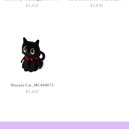
¥3,410
¥5,830
Amuseables Peach_A6PEACH
2026/03/05
Amuseable Croissant_A2CRON
2026/03/05
Amuseable Coffee Bean_A6CB
2026/03/05
Dracula Cat_MC400075
¥3,410
Amuseable Burger_A2BUN
2026/03/05