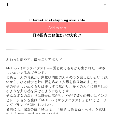
International shipping available
Add to cart
日本国内にお住まいの方向け
ふわっと癒やす、ほっこりアボカド
McHugs（マックハグス）── 愛とぬくもりから生まれた、やさ
しいぬいぐるみブランド。
とある一人の母親が、家族や周囲の人々の心を癒したいという想
いから、ひと針ひと針に愛を込めて人形を作り始めました。
そのやさしいぬくもりは少しずつ広がり、多くの人々に抱きしめ
るような安心感を届けるようになります。
そんな彼女の温もりは静かに広がり、やがて彼女の思いにインス
ピレーションを受け「McHugs（マックハグス）」というヒーリ
ングブランドが誕生しました。
名前には、彼女の姓「Mc」と、「抱きしめるぬくもり」を意味
する「Hugs」が込められています。