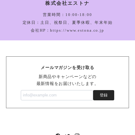
株式会社エストナ
Amuseable Happy Boiled Egg Bag Charm_A4BEBC
2026/03/05
営業時間：10:00-18:00
定休日：土日、祝祭日、夏季休暇、年末年始
会社HP：https://www.estona.co.jp
Bartholomew Bear Bathrobe_BARM2BR
2026/03/05
メールマガジンを受け取る
Vivacious Vegetable Pumpkin_VV6PUM
新商品やキャンペーンなどの
2026/03/05
最新情報をお届けいたします。
登録
Sensational Seafood Mussel_SSEA6M
2026/02/14