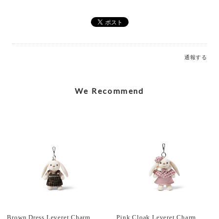
Elegant Stegosaurus Bag Charm_MC600228A
2026/07/12
通報する
Caring Mother Sheep Charm_MC600181
2026/07/12
We Recommend
Shy Panda Cub Charm_MC600176
2026/07/12
Jolly Gingerbread Fred Large (2023)_JGB2FT
2026/03/05
Brown Dress Leveret Charm_MC600152
Pink Cloak Leveret Charm_MC600150B