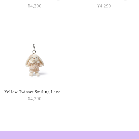
¥4,290
¥4,290
Amuseables Peach_A6PEACH
2026/03/05
Amuseable Croissant_A2CRON
2026/03/05
Amuseable Coffee Bean_A6CB
2026/03/05
Yellow Twinset Smiling Leveret Charm_MC600149
¥4,290
Amuseable Burger_A2BUN
2026/03/05