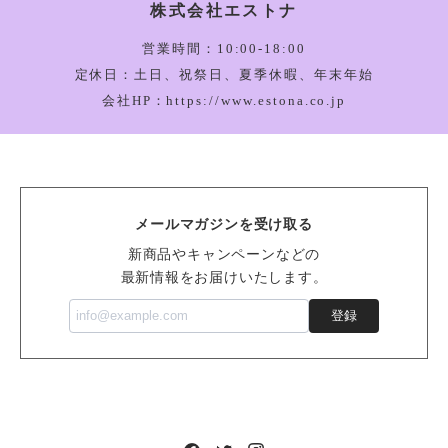
株式会社エストナ
Amuseable Happy Boiled Egg Bag Charm_A4BEBC
2026/03/05
営業時間：10:00-18:00
定休日：土日、祝祭日、夏季休暇、年末年始
会社HP：https://www.estona.co.jp
Bartholomew Bear Bathrobe_BARM2BR
2026/03/05
メールマガジンを受け取る
Vivacious Vegetable Pumpkin_VV6PUM
新商品やキャンペーンなどの
2026/03/05
最新情報をお届けいたします。
登録
Sensational Seafood Mussel_SSEA6M
2026/02/14