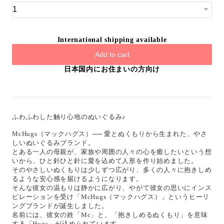
International shipping available
Add to cart
日本国内にお住まいの方向け
ふわふわした触り心地のぬいぐるみ♪
McHugs（マックハグス）── 愛とぬくもりから生まれた、やさ
しいぬいぐるみブランド。
とある一人の母親が、家族や周囲の人々の心を癒したいという想
いから、ひと針ひと針に愛を込めて人形を作り始めました。
そのやさしいぬくもりは少しずつ広がり、多くの人々に抱きしめ
るような安心感を届けるようになります。
そんな彼女の温もりは静かに広がり、やがて彼女の思いにインス
ピレーションを受け「McHugs（マックハグス）」というヒーリ
ングブランドが誕生しました。
名前には、彼女の姓「Mc」と、「抱きしめるぬくもり」を意味
する「Hugs」が込められています。