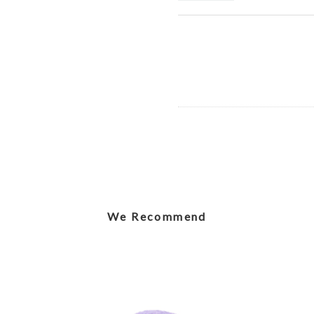
Elegant Stego
2026/07/12
Caring Mothe
2026/07/12
We Recommend
Shy Panda Cu
2026/07/12
Jolly Gingerb