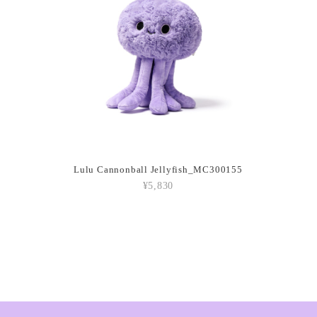
2026/03/05
Amuseables P
2026/03/05
Amuseable Cr
Lulu Cannonball Jellyfish_MC300155
2026/03/05
¥5,830
Amuseable Co
2026/03/05