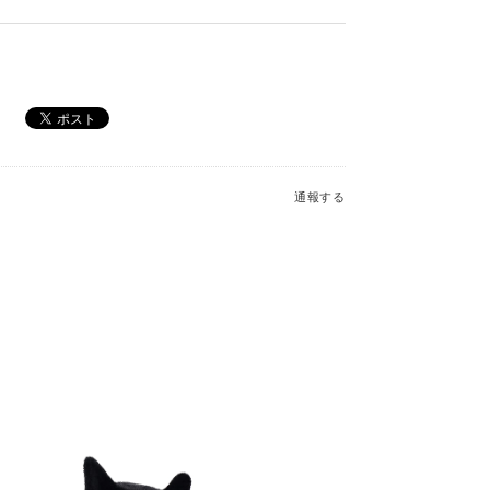
saurus Bag Charm_MC600228A
通報する
r Sheep Charm_MC600181
b Charm_MC600176
read Fred Large (2023)_JGB2FT