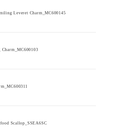
Smiling Leveret Charm_MC600145
ag Charm_MC600103
arm_MC600311
eafood Scallop_SSEA6SC