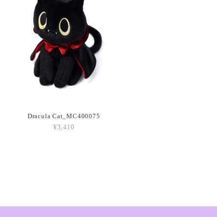
each_A6PEACH
oissant_A2CRON
Dracula Cat_MC400075
¥3,410
ffee Bean_A6CB