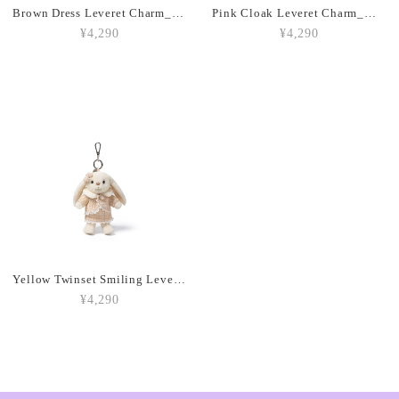
Brown Dress Leveret Charm_MC600152
Pink Cloak Leveret Charm_MC600150B
¥4,290
¥4,290
Amuseables Peach_A6PEACH
2026/03/05
Amuseable Croissant_A2CRON
2026/03/05
Amuseable Coffee Bean_A6CB
2026/03/05
Yellow Twinset Smiling Leveret Charm_MC600149
¥4,290
Amuseable Burger_A2BUN
2026/03/05