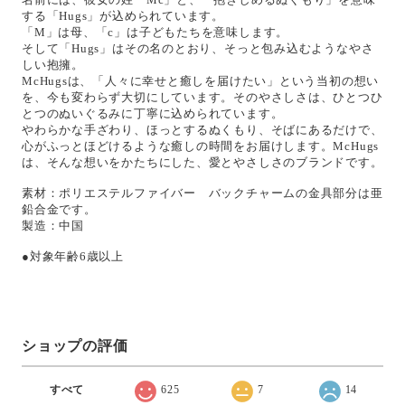
する「Hugs」が込められています。
「M」は母、「c」は子どもたちを意味します。
そして「Hugs」はその名のとおり、そっと包み込むようなやさ
しい抱擁。
McHugsは、「人々に幸せと癒しを届けたい」という当初の想い
を、今も変わらず大切にしています。そのやさしさは、ひとつひ
とつのぬいぐるみに丁寧に込められています。
やわらかな手ざわり、ほっとするぬくもり、そばにあるだけで、
心がふっとほどけるような癒しの時間をお届けします。McHugs
は、そんな想いをかたちにした、愛とやさしさのブランドです。
素材：ポリエステルファイバー バックチャームの金具部分は亜
鉛合金です。
製造：中国
●対象年齢6歳以上
ショップの評価
すべて
625
7
14