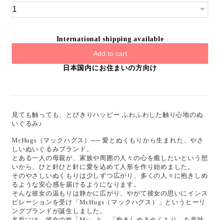
International shipping available
Add to cart
日本国内にお住まいの方向け
見ても触っても、とびきりハッピー ふわふわした触り心地のぬ
いぐるみ♪
McHugs（マックハグス）── 愛とぬくもりから生まれた、やさ
しいぬいぐるみブランド。
とある一人の母親が、家族や周囲の人々の心を癒したいという想
いから、ひと針ひと針に愛を込めて人形を作り始めました。
そのやさしいぬくもりは少しずつ広がり、多くの人々に抱きしめ
るような安心感を届けるようになります。
そんな彼女の温もりは静かに広がり、やがて彼女の思いにインス
ピレーションを受け「McHugs（マックハグス）」というヒーリ
ングブランドが誕生しました。
名前には、彼女の姓「Mc」と、「抱きしめるぬくもり」を意味