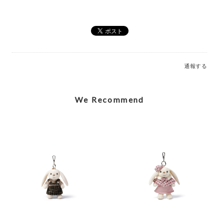
Elegant Stegosaurus Bag Charm_MC600228A
2026/07/12
通報する
Caring Mother Sheep Charm_MC600181
2026/07/12
We Recommend
Shy Panda Cub Charm_MC600176
2026/07/12
Jolly Gingerbread Fred Large (2023)_JGB2FT
2026/03/05