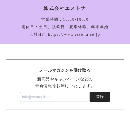
株式会社エストナ
Amuseable Happy Boiled Egg Bag Charm_A4BEBC
2026/03/05
営業時間：10:00-18:00
定休日：土日、祝祭日、夏季休暇、年末年始
会社HP：https://www.estona.co.jp
Bartholomew Bear Bathrobe_BARM2BR
2026/03/05
メールマガジンを受け取る
Vivacious Vegetable Pumpkin_VV6PUM
新商品やキャンペーンなどの
2026/03/05
最新情報をお届けいたします。
登録
Sensational Seafood Mussel_SSEA6M
2026/02/14