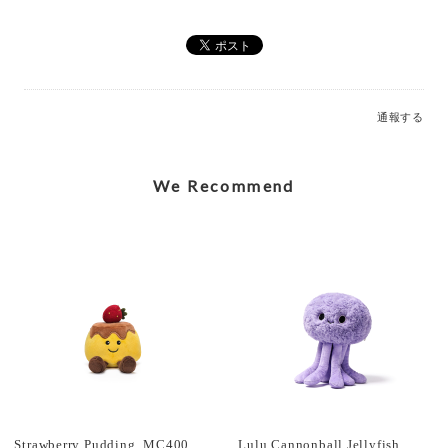
Elegant Stegosaurus Bag Charm_MC600228A
2026/07/12
通報する
Caring Mother Sheep Charm_MC600181
2026/07/12
We Recommend
Shy Panda Cub Charm_MC600176
2026/07/12
Jolly Gingerbread Fred Large (2023)_JGB2FT
2026/03/05
Strawberry Pudding_MC400207
Lulu Cannonball Jellyfish_MC300155