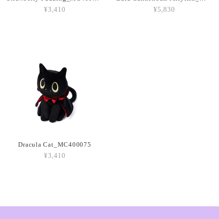
¥3,410
¥5,830
Amuseables Peach_A6PEACH
2026/03/05
Amuseable Croissant_A2CRON
2026/03/05
Amuseable Coffee Bean_A6CB
2026/03/05
Dracula Cat_MC400075
¥3,410
Amuseable Burger_A2BUN
2026/03/05