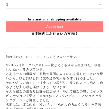
International shipping available
Add to cart
日本国内にお住まいの方向け
触れるたび、にっこりしてしまうクロワッサン♪
McHugs（マックハグス）── 愛とぬくもりから生まれた、やさ
しいぬいぐるみブランド。
とある一人の母親が、家族や周囲の人々の心を癒したいという想
いから、ひと針ひと針に愛を込めて人形を作り始めました。
そのやさしいぬくもりは少しずつ広がり、多くの人々に抱きしめ
るような安心感を届けるようになります。
そんな彼女の温もりは静かに広がり、やがて彼女の思いにインス
ピレーションを受け「McHugs（マックハグス）」というヒーリ
ングブランドが誕生しました。
名前には、彼女の姓「Mc」と、「抱きしめるぬくもり」を意味
する「Hugs」が込められています。