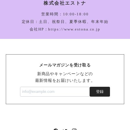
株式会社エストナ
Amuseable Happy Boiled Egg Bag Charm_A4BEBC
2026/03/05
営業時間：10:00-18:00
定休日：土日、祝祭日、夏季休暇、年末年始
会社HP：https://www.estona.co.jp
Bartholomew Bear Bathrobe_BARM2BR
2026/03/05
メールマガジンを受け取る
Vivacious Vegetable Pumpkin_VV6PUM
新商品やキャンペーンなどの
2026/03/05
最新情報をお届けいたします。
登録
Sensational Seafood Mussel_SSEA6M
2026/02/14