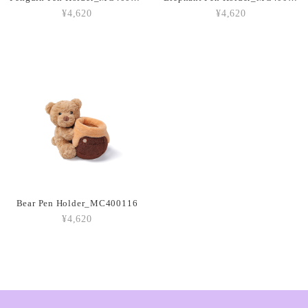
¥4,620
¥4,620
Amuseables Peach_A6PEACH
2026/03/05
Amuseable Croissant_A2CRON
2026/03/05
Amuseable Coffee Bean_A6CB
2026/03/05
Bear Pen Holder_MC400116
¥4,620
Amuseable Burger_A2BUN
2026/03/05