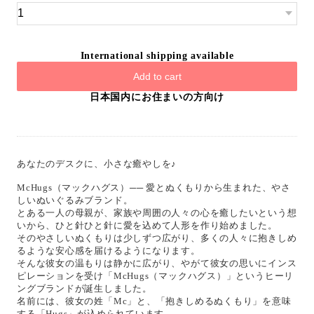
International shipping available
Add to cart
日本国内にお住まいの方向け
あなたのデスクに、小さな癒やしを♪
McHugs（マックハグス）── 愛とぬくもりから生まれた、やさ
しいぬいぐるみブランド。
とある一人の母親が、家族や周囲の人々の心を癒したいという想
いから、ひと針ひと針に愛を込めて人形を作り始めました。
そのやさしいぬくもりは少しずつ広がり、多くの人々に抱きしめ
るような安心感を届けるようになります。
そんな彼女の温もりは静かに広がり、やがて彼女の思いにインス
ピレーションを受け「McHugs（マックハグス）」というヒーリ
ングブランドが誕生しました。
名前には、彼女の姓「Mc」と、「抱きしめるぬくもり」を意味
する「Hugs」が込められています。