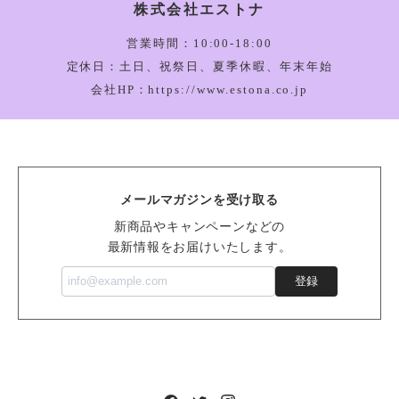
株式会社エストナ
Amuseable Happy Boiled Egg Bag Charm_A4BEBC
2026/03/05
営業時間：10:00-18:00
定休日：土日、祝祭日、夏季休暇、年末年始
会社HP：https://www.estona.co.jp
Bartholomew Bear Bathrobe_BARM2BR
2026/03/05
メールマガジンを受け取る
Vivacious Vegetable Pumpkin_VV6PUM
新商品やキャンペーンなどの
2026/03/05
最新情報をお届けいたします。
登録
Sensational Seafood Mussel_SSEA6M
2026/02/14