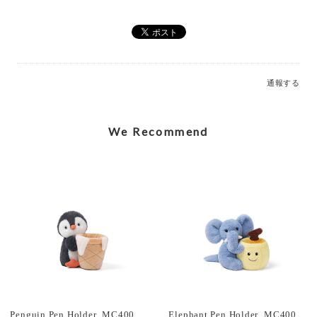
Elegant Stegosaurus Bag Charm_MC600228A
2026/07/12
通報する
Caring Mother Sheep Charm_MC600181
2026/07/12
We Recommend
Shy Panda Cub Charm_MC600176
2026/07/12
Jolly Gingerbread Fred Large (2023)_JGB2FT
2026/03/05
Penguin Pen Holder_MC400118
Elephant Pen Holder_MC400119